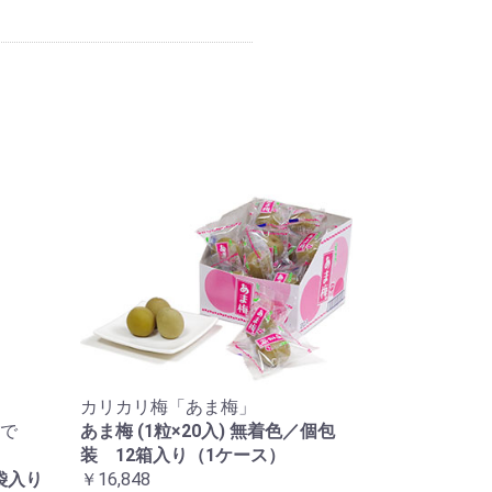
カリカリ梅「あま梅」
で
あま梅 (1粒×20入) 無着色／個包
装 12箱入り（1ケース）
袋入り
￥16,848