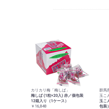
カリカリ梅「梅しば」
群馬
梅しば (1粒×20入) 赤／個包装
玉こ
12箱入り（1ケース）
玉こ
￥16,848
包装）