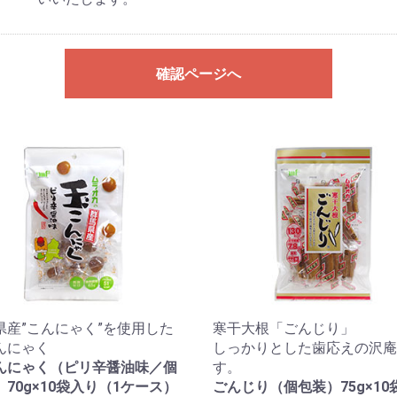
確認ページへ
県産”こんにゃく”を使用した
寒干大根「ごんじり」
んにゃく
しっかりとした歯応えの沢庵
んにゃく（ピリ辛醤油味／個
す。
70g×10袋入り（1ケース）
ごんじり（個包装）75g×10