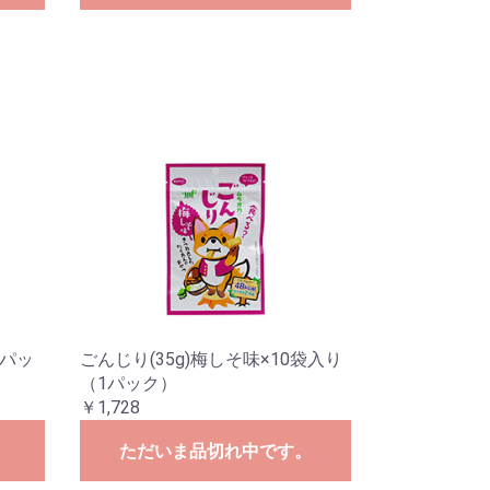
1パッ
ごんじり(35g)梅しそ味×10袋入り
（1パック）
￥1,728
。
ただいま品切れ中です。