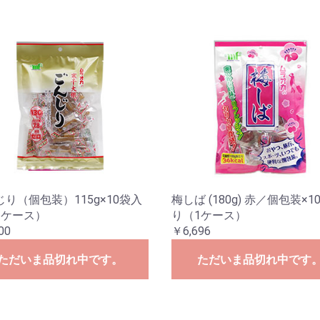
り（個包装）115g×10袋入
梅しば (180g) 赤／個包装×1
1ケース）
り（1ケース）
00
￥6,696
ただいま品切れ中です。
ただいま品切れ中です