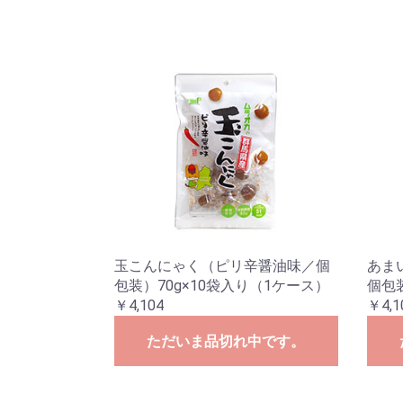
玉こんにゃく（ピリ辛醤油味／個
あまい
包装）70g×10袋入り（1ケース）
個包装
￥4,104
￥4,1
ただいま品切れ中です。