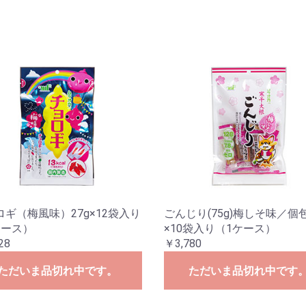
ロギ（梅風味）27g×12袋入り
ごんじり(75g)梅しそ味／個
ケース）
×10袋入り（1ケース）
28
￥3,780
ただいま品切れ中です。
ただいま品切れ中です