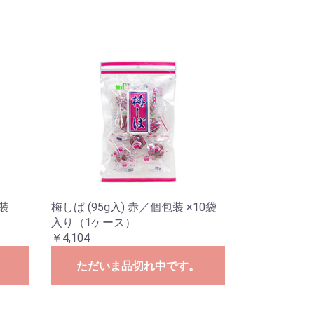
包装
梅しば (95g入) 赤／個包装 ×10袋
入り（1ケース）
￥4,104
。
ただいま品切れ中です。