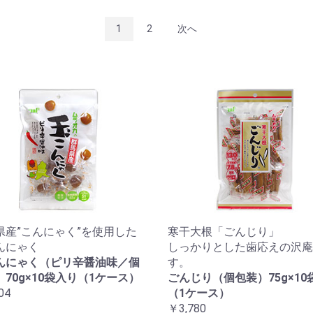
1
2
次へ
県産”こんにゃく”を使用した
寒干大根「ごんじり」
んにゃく
しっかりとした歯応えの沢庵
んにゃく（ピリ辛醤油味／個
す。
70g×10袋入り（1ケース）
ごんじり（個包装）75g×10
04
（1ケース）
￥3,780