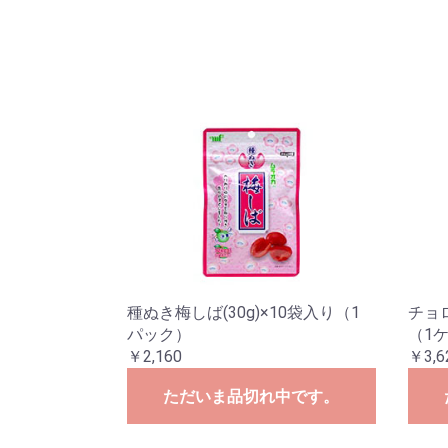
種ぬき梅しば(30g)×10袋入り（1
チョ
パック）
（1
￥2,160
￥3,6
ただいま品切れ中です。