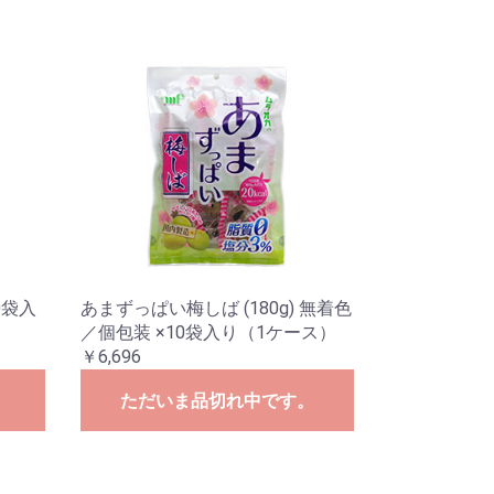
0袋入
あまずっぱい梅しば (180g) 無着色
／個包装 ×10袋入り（1ケース）
￥6,696
。
ただいま品切れ中です。