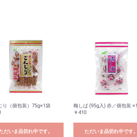
じり（個包装）75g×1袋
梅しば (95g入) 赤／個包装 ×
8
￥410
ただいま品切れ中です。
ただいま品切れ中です