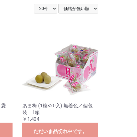
1袋
あま梅 (1粒×20入) 無着色／個包
装 1箱
￥1,404
。
ただいま品切れ中です。