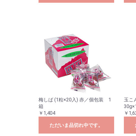
梅しば (1粒×20入) 赤／個包装 1
玉こ
箱
30g
￥1,404
￥1,6
ただいま品切れ中です。