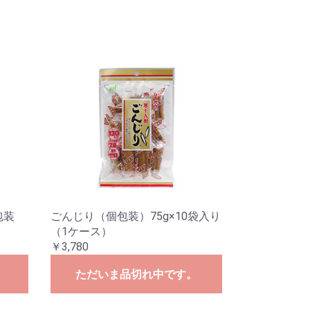
包装
ごんじり（個包装）75g×10袋入り
（1ケース）
￥3,780
。
ただいま品切れ中です。