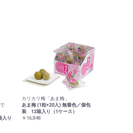
カリカリ梅「あま梅」
で
あま梅 (1粒×20入) 無着色／個包
装 12箱入り（1ケース）
袋入り
￥16,848