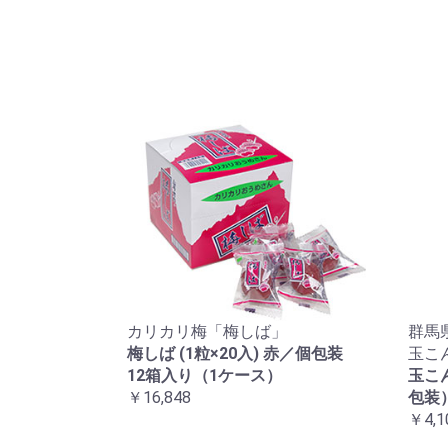
カリカリ梅「梅しば」
群馬
梅しば (1粒×20入) 赤／個包装
玉こ
12箱入り（1ケース）
玉こ
￥16,848
包装）
￥4,1